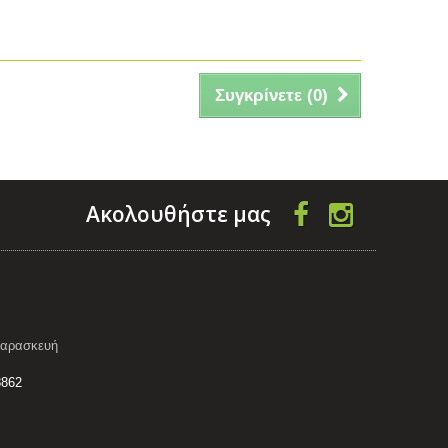
Συγκρίνετε (
0
)
Aκολουθήστε μας
 Παρασκευή
8862