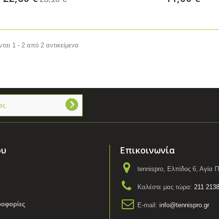
ται 1 - 2 από 2 αντικείμενα
ου
Επικοινωνία
tennispro, Ελπίδος 6, Αγία
Καλέστε μας τώρα:
211 213
ροφορίες
E-mail:
info@tennispro.gr