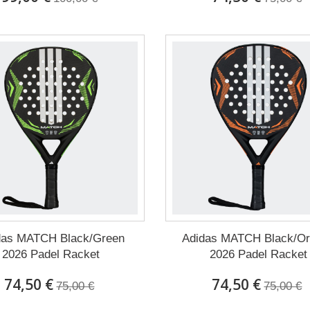
das MATCH Black/Green
Adidas MATCH Black/O
2026 Padel Racket
2026 Padel Racket
74,50 €
74,50 €
75,00 €
75,00 €