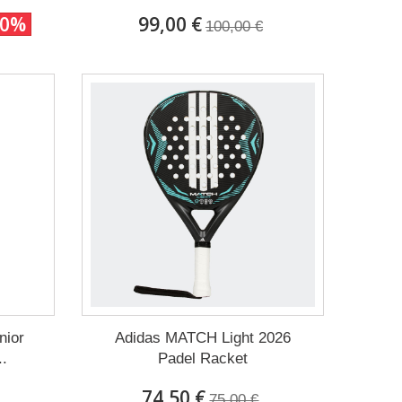
10%
99,00 €
100,00 €
nior
Adidas MATCH Light 2026
.
Padel Racket
74,50 €
75,00 €