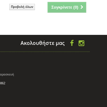
Προβολή όλων
Συγκρίνετε (
0
)
Aκολουθήστε μας
 Παρασκευή
8862