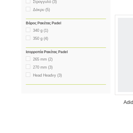
Στρογγυλό
(3)
Δάκρυ
(5)
Βάρος Ρακέτας Padel
340 g
(1)
350 g
(4)
Ισορροπία Ρακέτας Padel
265 mm
(2)
270 mm
(3)
Head Headvy
(3)
Adi