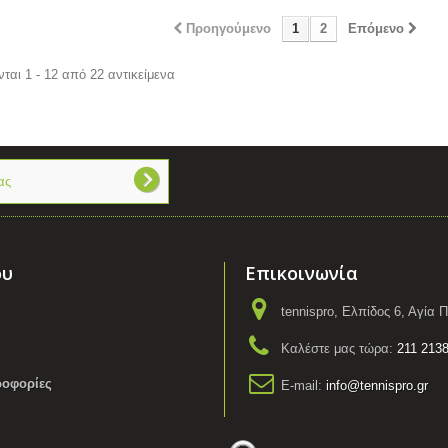
Προηγούμενο
1
2
Επόμενο
ται 1 - 12 από 22 αντικείμενα
ου
Επικοινωνία
tennispro, Ελπίδος 6, Αγία
Καλέστε μας τώρα:
211 213
ροφορίες
E-mail:
info@tennispro.gr