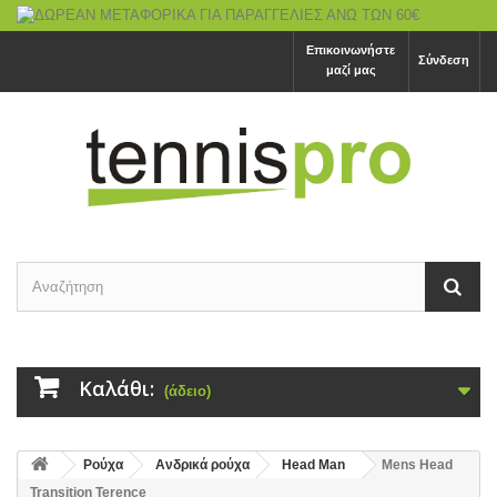
Επικοινωνήστε
Σύνδεση
μαζί μας
Καλάθι:
(άδειο)
Ρούχα
Ανδρικά ρούχα
Head Man
Mens Head
Transition Terence