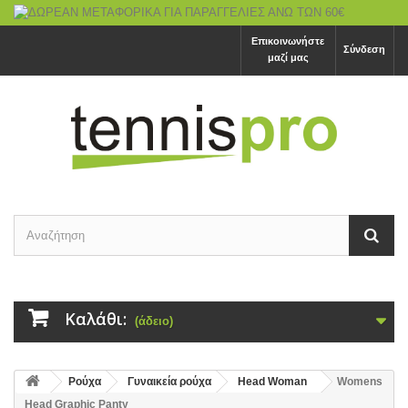
Επικοινωνήστε
Σύνδεση
μαζί μας
Καλάθι:
(άδειο)
Ρούχα
Γυναικεία ρούχα
Head Woman
Womens
Head Graphic Panty